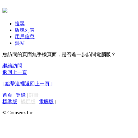
搜尋
版塊列表
用戶信息
熱帖
您訪問的頁面無手機頁面，是否進一步訪問電腦版？
繼續訪問
返回上一頁
[ 點擊這裡返回上一頁 ]
首頁
|
登錄
|
註冊
標準版
|
觸屏版
|
電腦版
|
© Comsenz Inc.