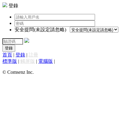
登錄
安全提問(未設定請忽略)
登錄
首頁
|
登錄
|
註冊
標準版
|
觸屏版
|
電腦版
|
© Comsenz Inc.