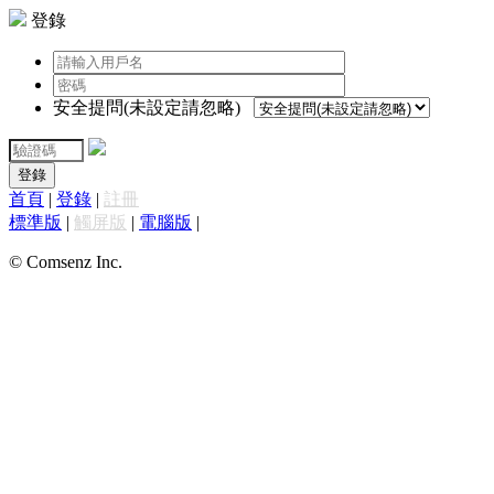
登錄
安全提問(未設定請忽略)
登錄
首頁
|
登錄
|
註冊
標準版
|
觸屏版
|
電腦版
|
© Comsenz Inc.