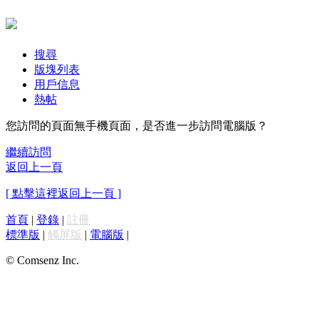
搜尋
版塊列表
用戶信息
熱帖
您訪問的頁面無手機頁面，是否進一步訪問電腦版？
繼續訪問
返回上一頁
[ 點擊這裡返回上一頁 ]
首頁
|
登錄
|
註冊
標準版
|
觸屏版
|
電腦版
|
© Comsenz Inc.