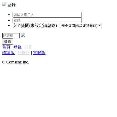
登錄
安全提問(未設定請忽略)
登錄
首頁
|
登錄
|
註冊
標準版
|
觸屏版
|
電腦版
|
© Comsenz Inc.