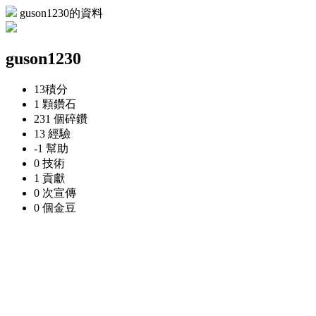
guson1230的資料
guson1230
13
積分
1 顆
鑽石
231 個
碎鑽
13
經驗
-1
幫助
0
技術
1
貢獻
0 次
宣傳
0 個
金豆