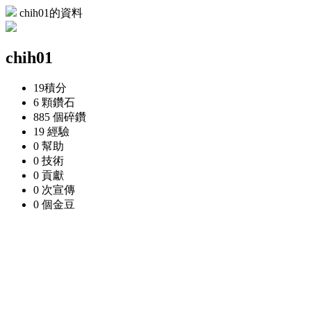
chih01的資料
chih01
19
積分
6 顆
鑽石
885 個
碎鑽
19
經驗
0
幫助
0
技術
0
貢獻
0 次
宣傳
0 個
金豆