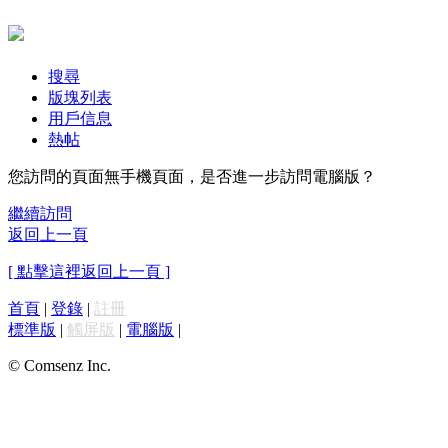
搜尋
版塊列表
用戶信息
熱帖
您訪問的頁面無手機頁面，是否進一步訪問電腦版？
繼續訪問
返回上一頁
[ 點擊這裡返回上一頁 ]
首頁
|
登錄
|
註冊
標準版
|
觸屏版
|
電腦版
|
© Comsenz Inc.