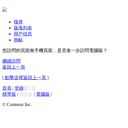
搜尋
版塊列表
用戶信息
熱帖
您訪問的頁面無手機頁面，是否進一步訪問電腦版？
繼續訪問
返回上一頁
[ 點擊這裡返回上一頁 ]
首頁
|
登錄
|
註冊
標準版
|
觸屏版
|
電腦版
|
© Comsenz Inc.