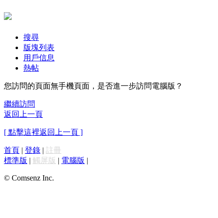
搜尋
版塊列表
用戶信息
熱帖
您訪問的頁面無手機頁面，是否進一步訪問電腦版？
繼續訪問
返回上一頁
[ 點擊這裡返回上一頁 ]
首頁
|
登錄
|
註冊
標準版
|
觸屏版
|
電腦版
|
© Comsenz Inc.