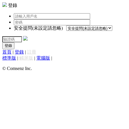
登錄
安全提問(未設定請忽略)
登錄
首頁
|
登錄
|
註冊
標準版
|
觸屏版
|
電腦版
|
© Comsenz Inc.