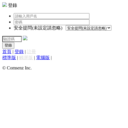
登錄
安全提問(未設定請忽略)
登錄
首頁
|
登錄
|
註冊
標準版
|
觸屏版
|
電腦版
|
© Comsenz Inc.