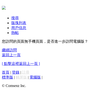
搜尋
版塊列表
用戶信息
熱帖
您訪問的頁面無手機頁面，是否進一步訪問電腦版？
繼續訪問
返回上一頁
[ 點擊這裡返回上一頁 ]
首頁
|
登錄
|
註冊
標準版
|
觸屏版
|
電腦版
|
© Comsenz Inc.