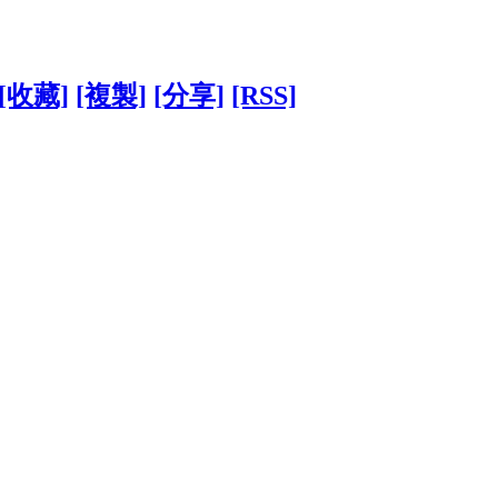
[收藏]
[複製]
[分享]
[RSS]