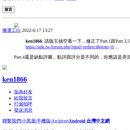
留言
搬運工01
2022-6-17 13:27
ken1866
: 請版主抽空看一下…修正了Part.1跟Part
https://apk.tw/forum.php?mod=redirect&goto=fi
...
Part.4還是缺點評圖，點評跟評分是不同的，你應該是弄
ken1866
加為好友
給我留言
打個招呼
發送消息
聯繫我們
|
小黑屋
|
手機版
|
Archiver
|
Android 台灣中文網