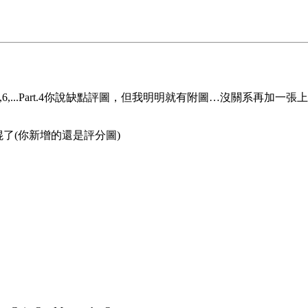
.3,5,6,...Part.4你說缺點評圖，但我明明就有附圖…沒關系再加一張
混了(你新增的還是評分圖)