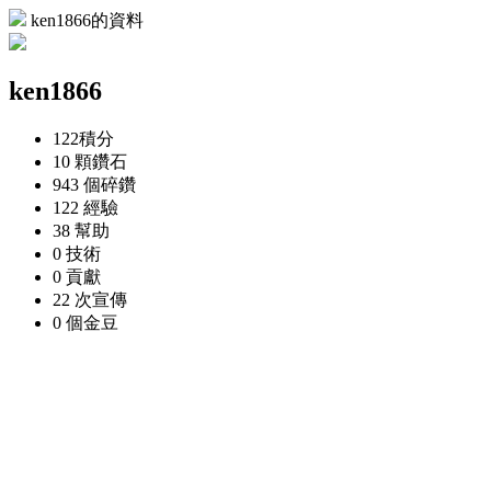
ken1866的資料
ken1866
122
積分
10 顆
鑽石
943 個
碎鑽
122
經驗
38
幫助
0
技術
0
貢獻
22 次
宣傳
0 個
金豆