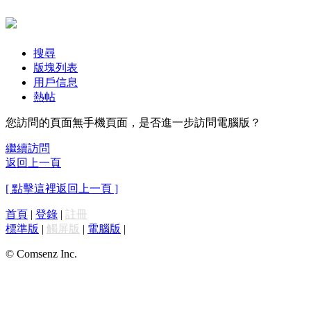
搜尋
版塊列表
用戶信息
熱帖
您訪問的頁面無手機頁面，是否進一步訪問電腦版？
繼續訪問
返回上一頁
[ 點擊這裡返回上一頁 ]
首頁
|
登錄
|
註冊
標準版
|
觸屏版
|
電腦版
|
© Comsenz Inc.