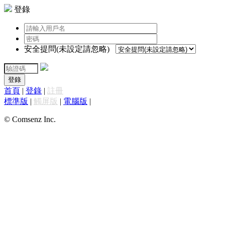
登錄
安全提問(未設定請忽略)
登錄
首頁
|
登錄
|
註冊
標準版
|
觸屏版
|
電腦版
|
© Comsenz Inc.