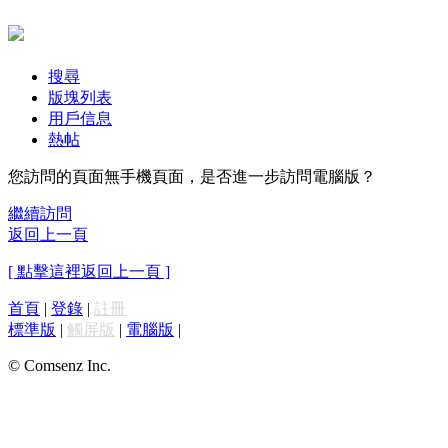
搜尋
版塊列表
用戶信息
熱帖
您訪問的頁面無手機頁面，是否進一步訪問電腦版？
繼續訪問
返回上一頁
[ 點擊這裡返回上一頁 ]
首頁
|
登錄
|
註冊
標準版
|
觸屏版
|
電腦版
|
© Comsenz Inc.