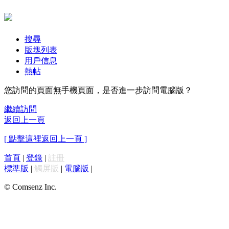
搜尋
版塊列表
用戶信息
熱帖
您訪問的頁面無手機頁面，是否進一步訪問電腦版？
繼續訪問
返回上一頁
[ 點擊這裡返回上一頁 ]
首頁
|
登錄
|
註冊
標準版
|
觸屏版
|
電腦版
|
© Comsenz Inc.