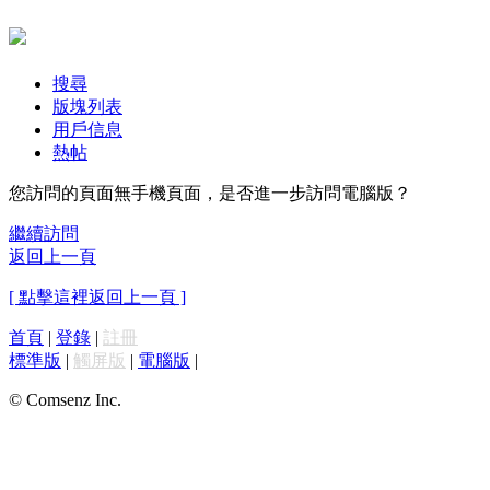
搜尋
版塊列表
用戶信息
熱帖
您訪問的頁面無手機頁面，是否進一步訪問電腦版？
繼續訪問
返回上一頁
[ 點擊這裡返回上一頁 ]
首頁
|
登錄
|
註冊
標準版
|
觸屏版
|
電腦版
|
© Comsenz Inc.