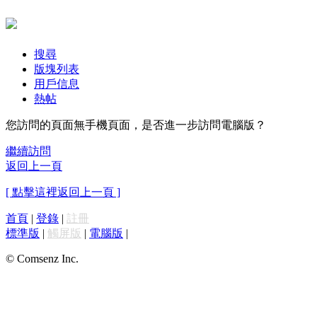
搜尋
版塊列表
用戶信息
熱帖
您訪問的頁面無手機頁面，是否進一步訪問電腦版？
繼續訪問
返回上一頁
[ 點擊這裡返回上一頁 ]
首頁
|
登錄
|
註冊
標準版
|
觸屏版
|
電腦版
|
© Comsenz Inc.