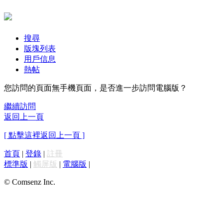
搜尋
版塊列表
用戶信息
熱帖
您訪問的頁面無手機頁面，是否進一步訪問電腦版？
繼續訪問
返回上一頁
[ 點擊這裡返回上一頁 ]
首頁
|
登錄
|
註冊
標準版
|
觸屏版
|
電腦版
|
© Comsenz Inc.