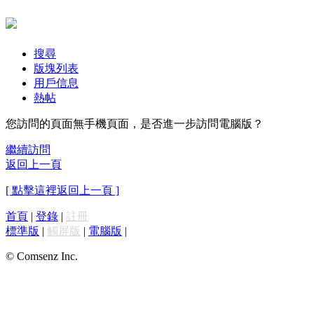
搜尋
版塊列表
用戶信息
熱帖
您訪問的頁面無手機頁面，是否進一步訪問電腦版？
繼續訪問
返回上一頁
[ 點擊這裡返回上一頁 ]
首頁
|
登錄
|
註冊
標準版
|
觸屏版
|
電腦版
|
© Comsenz Inc.