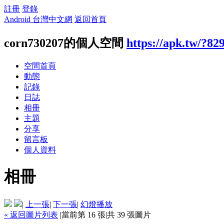
註冊
登錄
Android 台灣中文網
返回首頁
corn730207的個人空間
https://apk.tw/?82
空間首頁
動態
記錄
日誌
相冊
主題
分享
留言板
個人資料
相冊
|
上一張
|
下一張
|
幻燈播放
« 返回圖片列表
|
當前第 16 張
|
共 39 張圖片