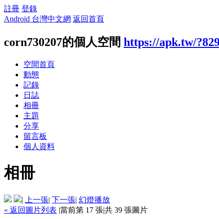
註冊
登錄
Android 台灣中文網
返回首頁
corn730207的個人空間
https://apk.tw/?82
空間首頁
動態
記錄
日誌
相冊
主題
分享
留言板
個人資料
相冊
|
上一張
|
下一張
|
幻燈播放
« 返回圖片列表
|
當前第 17 張
|
共 39 張圖片