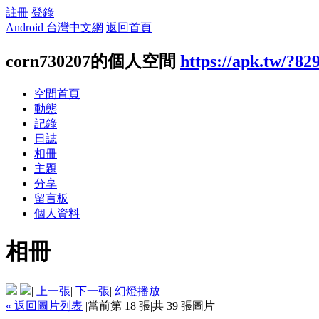
註冊
登錄
Android 台灣中文網
返回首頁
corn730207的個人空間
https://apk.tw/?82
空間首頁
動態
記錄
日誌
相冊
主題
分享
留言板
個人資料
相冊
|
上一張
|
下一張
|
幻燈播放
« 返回圖片列表
|
當前第 18 張
|
共 39 張圖片