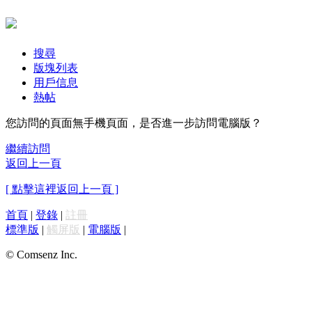
搜尋
版塊列表
用戶信息
熱帖
您訪問的頁面無手機頁面，是否進一步訪問電腦版？
繼續訪問
返回上一頁
[ 點擊這裡返回上一頁 ]
首頁
|
登錄
|
註冊
標準版
|
觸屏版
|
電腦版
|
© Comsenz Inc.