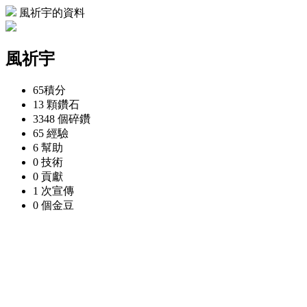
風祈宇的資料
風祈宇
65
積分
13 顆
鑽石
3348 個
碎鑽
65
經驗
6
幫助
0
技術
0
貢獻
1 次
宣傳
0 個
金豆