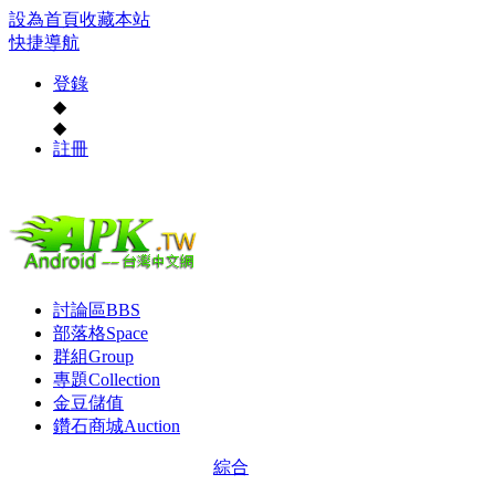
設為首頁
收藏本站
快捷導航
登錄
◆
◆
註冊
討論區
BBS
部落格
Space
群組
Group
專題
Collection
金豆儲值
鑽石商城
Auction
綜合