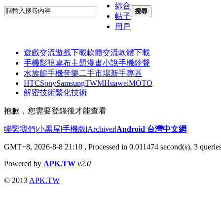
綜合
搜尋
帖子
用戶
遊戲交流
遊戲下載
軟體交流
軟體下載
手機影視
桌布主題
漫畫小說
手機鈴聲
水族館
手機音樂
二手市場
新手專區
HTC
Sony
Samsung
TWM
Huawei
MOTO
解密技術
繁化技術
抱歉，您需要登錄後才能查看
聯繫我們
|
小黑屋
|
手機版
|
Archiver
|
Android 台灣中文網
GMT+8, 2026-8-8 21:10
, Processed in 0.011474 second(s), 3 quer
Powered by
APK.TW
v2.0
© 2013
APK.TW