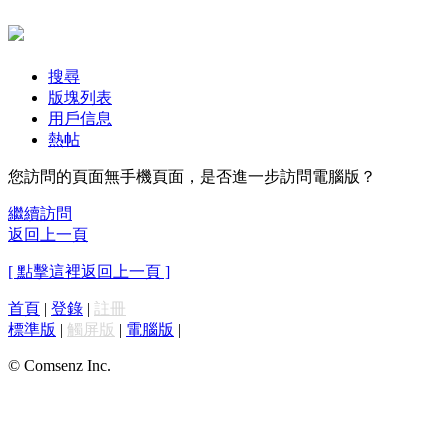
搜尋
版塊列表
用戶信息
熱帖
您訪問的頁面無手機頁面，是否進一步訪問電腦版？
繼續訪問
返回上一頁
[ 點擊這裡返回上一頁 ]
首頁
|
登錄
|
註冊
標準版
|
觸屏版
|
電腦版
|
© Comsenz Inc.