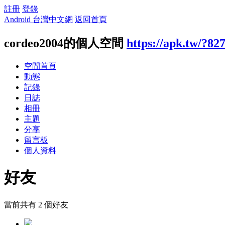
註冊
登錄
Android 台灣中文網
返回首頁
cordeo2004的個人空間
https://apk.tw/?82
空間首頁
動態
記錄
日誌
相冊
主題
分享
留言板
個人資料
好友
當前共有
2
個好友