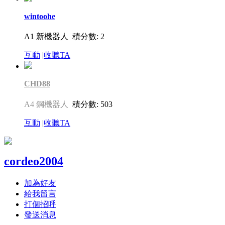
wintoohe
A1 新機器人
積分數: 2
互動
|
收聽TA
CHD88
A4 鋼機器人
積分數: 503
互動
|
收聽TA
cordeo2004
加為好友
給我留言
打個招呼
發送消息