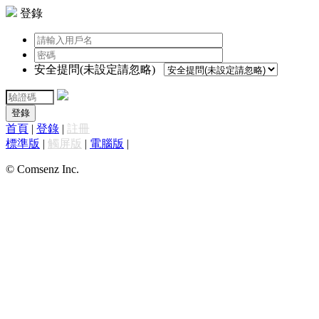
登錄
安全提問(未設定請忽略)
登錄
首頁
|
登錄
|
註冊
標準版
|
觸屏版
|
電腦版
|
© Comsenz Inc.