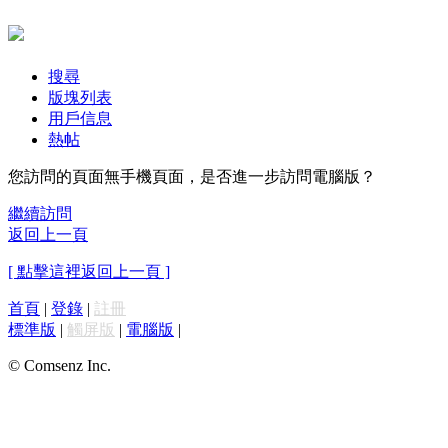
搜尋
版塊列表
用戶信息
熱帖
您訪問的頁面無手機頁面，是否進一步訪問電腦版？
繼續訪問
返回上一頁
[ 點擊這裡返回上一頁 ]
首頁
|
登錄
|
註冊
標準版
|
觸屏版
|
電腦版
|
© Comsenz Inc.