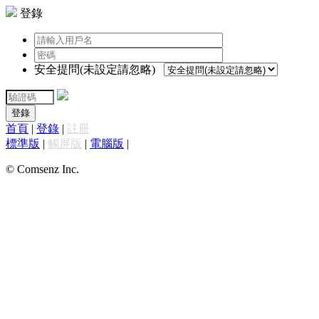
登錄
安全提問(未設定請忽略)
登錄
首頁
|
登錄
|
註冊
標準版
|
觸屏版
|
電腦版
|
© Comsenz Inc.