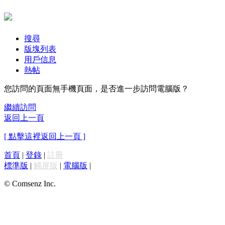
搜尋
版塊列表
用戶信息
熱帖
您訪問的頁面無手機頁面，是否進一步訪問電腦版？
繼續訪問
返回上一頁
[ 點擊這裡返回上一頁 ]
首頁
|
登錄
|
註冊
標準版
|
觸屏版
|
電腦版
|
© Comsenz Inc.