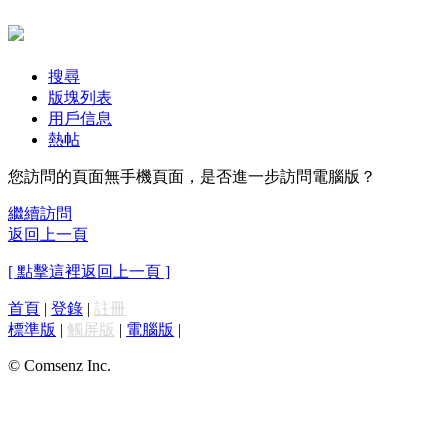
搜尋
版塊列表
用戶信息
熱帖
您訪問的頁面無手機頁面，是否進一步訪問電腦版？
繼續訪問
返回上一頁
[ 點擊這裡返回上一頁 ]
首頁
|
登錄
|
註冊
標準版
|
觸屏版
|
電腦版
|
© Comsenz Inc.