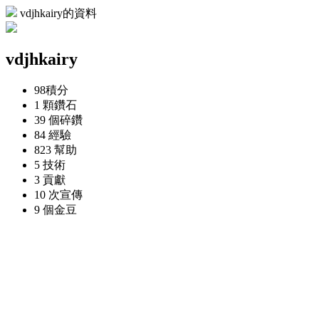
vdjhkairy的資料
vdjhkairy
98
積分
1 顆
鑽石
39 個
碎鑽
84
經驗
823
幫助
5
技術
3
貢獻
10 次
宣傳
9 個
金豆