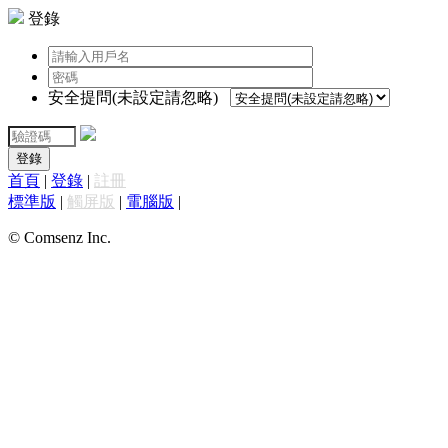
登錄
安全提問(未設定請忽略)
登錄
首頁
|
登錄
|
註冊
標準版
|
觸屏版
|
電腦版
|
© Comsenz Inc.