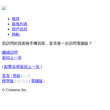
搜尋
版塊列表
用戶信息
熱帖
您訪問的頁面無手機頁面，是否進一步訪問電腦版？
繼續訪問
返回上一頁
[ 點擊這裡返回上一頁 ]
首頁
|
登錄
|
註冊
標準版
|
觸屏版
|
電腦版
|
© Comsenz Inc.