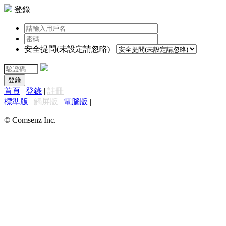
登錄
安全提問(未設定請忽略)
登錄
首頁
|
登錄
|
註冊
標準版
|
觸屏版
|
電腦版
|
© Comsenz Inc.