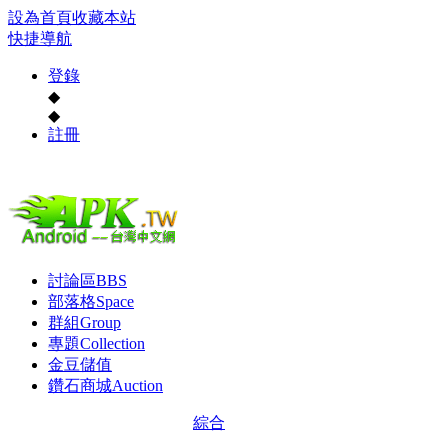
設為首頁
收藏本站
快捷導航
登錄
◆
◆
註冊
討論區
BBS
部落格
Space
群組
Group
專題
Collection
金豆儲值
鑽石商城
Auction
綜合