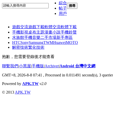
綜合
搜尋
帖子
用戶
遊戲交流
遊戲下載
軟體交流
軟體下載
手機影視
桌布主題
漫畫小說
手機鈴聲
水族館
手機音樂
二手市場
新手專區
HTC
Sony
Samsung
TWM
Huawei
MOTO
解密技術
繁化技術
抱歉，您需要登錄後才能查看
聯繫我們
|
小黑屋
|
手機版
|
Archiver
|
Android 台灣中文網
GMT+8, 2026-8-8 07:41
, Processed in 0.011491 second(s), 3 quer
Powered by
APK.TW
v2.0
© 2013
APK.TW