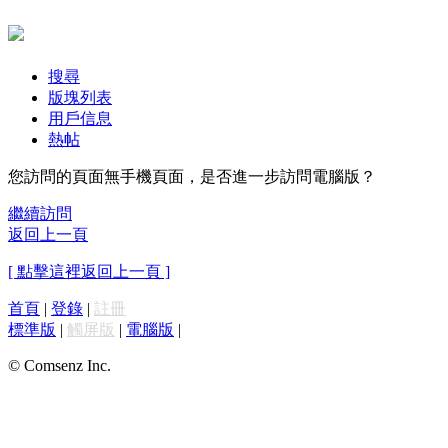
搜尋
版塊列表
用戶信息
熱帖
您訪問的頁面無手機頁面，是否進一步訪問電腦版？
繼續訪問
返回上一頁
[ 點擊這裡返回上一頁 ]
首頁
|
登錄
|
註冊
標準版
|
觸屏版
|
電腦版
|
© Comsenz Inc.