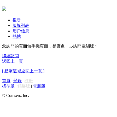
搜尋
版塊列表
用戶信息
熱帖
您訪問的頁面無手機頁面，是否進一步訪問電腦版？
繼續訪問
返回上一頁
[ 點擊這裡返回上一頁 ]
首頁
|
登錄
|
註冊
標準版
|
觸屏版
|
電腦版
|
© Comsenz Inc.