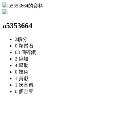
a5353664的資料
a5353664
2
積分
0 顆
鑽石
63 個
碎鑽
2
經驗
4
幫助
0
技術
1
貢獻
1 次
宣傳
0 個
金豆