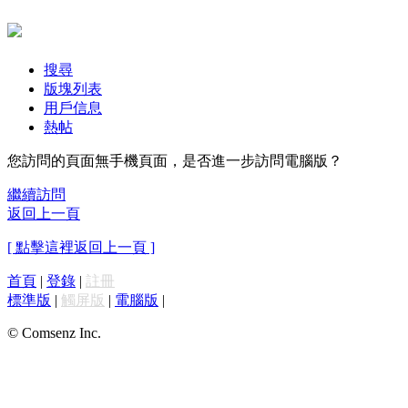
搜尋
版塊列表
用戶信息
熱帖
您訪問的頁面無手機頁面，是否進一步訪問電腦版？
繼續訪問
返回上一頁
[ 點擊這裡返回上一頁 ]
首頁
|
登錄
|
註冊
標準版
|
觸屏版
|
電腦版
|
© Comsenz Inc.