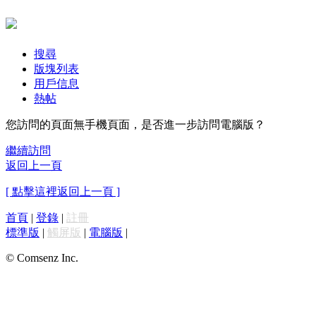
搜尋
版塊列表
用戶信息
熱帖
您訪問的頁面無手機頁面，是否進一步訪問電腦版？
繼續訪問
返回上一頁
[ 點擊這裡返回上一頁 ]
首頁
|
登錄
|
註冊
標準版
|
觸屏版
|
電腦版
|
© Comsenz Inc.