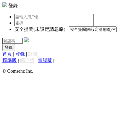
登錄
安全提問(未設定請忽略)
登錄
首頁
|
登錄
|
註冊
標準版
|
觸屏版
|
電腦版
|
© Comsenz Inc.