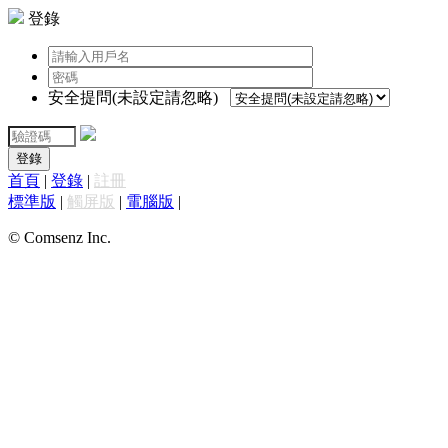
登錄
安全提問(未設定請忽略)
登錄
首頁
|
登錄
|
註冊
標準版
|
觸屏版
|
電腦版
|
© Comsenz Inc.