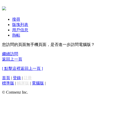
搜尋
版塊列表
用戶信息
熱帖
您訪問的頁面無手機頁面，是否進一步訪問電腦版？
繼續訪問
返回上一頁
[ 點擊這裡返回上一頁 ]
首頁
|
登錄
|
註冊
標準版
|
觸屏版
|
電腦版
|
© Comsenz Inc.