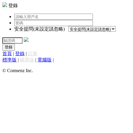
登錄
安全提問(未設定請忽略)
登錄
首頁
|
登錄
|
註冊
標準版
|
觸屏版
|
電腦版
|
© Comsenz Inc.